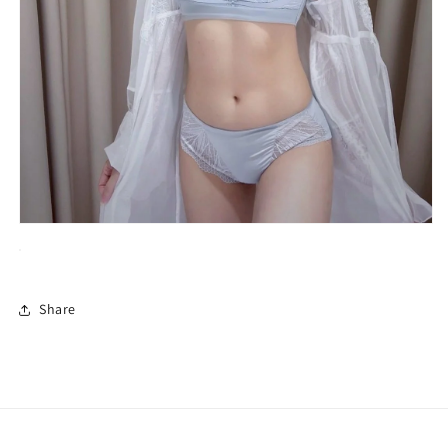
Share