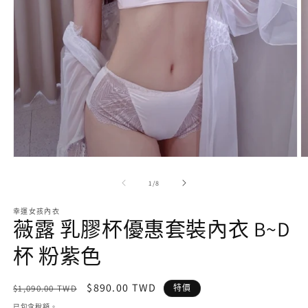
在
互
/
1
/
8
動
視
幸運女孩內衣
窗
薇露 乳膠杯優惠套裝內衣 B~D
中
開
杯 粉紫色
啟
多
媒
定
售
$890.00 TWD
$1,090.00 TWD
特價
體
價
價
檔
已包含稅額。